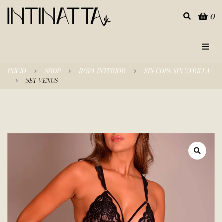
0
Inicio
INICIO
SHOP
ROPA INTERIOR
SIN COPA SIN VARILLA
SET VENUS
Categorías
Tienda
Empresa
Contacto