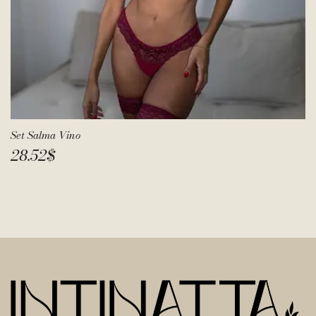
Set Salma Vino
28.52
$