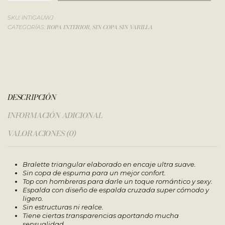
SKU:
INTIGAUWJ
ROPA INTERIOR
SIN COPA SIN VARILLA
CATEGORÍAS:
,
DESCRIPCIÓN
INFORMACIÓN ADICIONAL
VALORACIONES (0)
Bralette triangular elaborado en encaje ultra suave.
Sin copa de espuma para un mejor confort.
Top con hombreras para darle un toque romántico y sexy.
Espalda con diseño de espalda cruzada super cómodo y
ligero.
Sin estructuras ni realce.
Tiene ciertas transparencias aportando mucha
sensualidad.