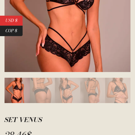
USD $
COP $
SET VENUS
28.46
$