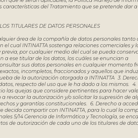
ión que le serán aplicables, la Política Manejo de Infor
 características del Tratamiento que se pretende dar a
 LOS TITULARES DE DATOS PERSONALES
alquier área de la compañía de datos personales tanto d
n el cual INTINATTA sostenga relaciones comerciales y l
 previa, por cualquier medio del cual se pueda conserv
 a ese titular de los datos, los cuáles se enuncian a
, consultar sus datos personales en cualquier momento f
nexactos, incompletos, fraccionados y aquellos que indu
rueba de la autorización otorgada a INTINATTA 3. Derec
s datos, respecto del uso que le ha dado a los mismos. 4
io las quejas que considere pertinentes para hacer vale
 revocar la autorización y/o solicitar la supresión de a
chos y garantías constitucionales. 6. Derecho a acced
te decida compartir con INTINATTA, para lo cual la com
nales 5/14 Gerencia de Informática y Tecnología, se enc
tos de autorización de cada uno de los titulares de dat