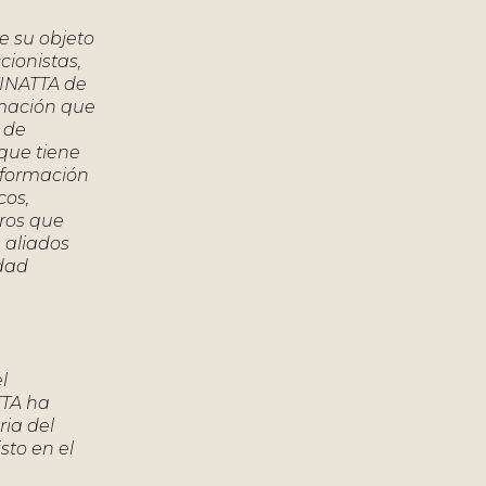
e su objeto
cionistas,
TINATTA de
ormación que
 de
 que tiene
información
cos,
eros que
 aliados
idad
l
TTA ha
ria del
sto en el