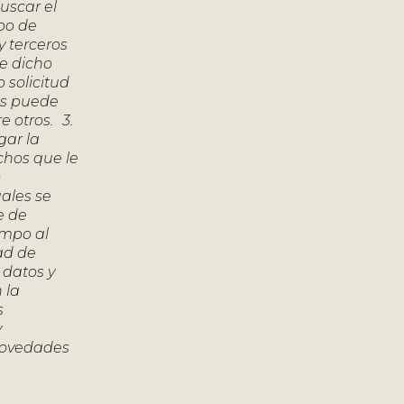
uscar el
ipo de
y terceros
de dicho
 solicitud
os puede
e otros. 3.
gar la
chos que le
o
uales se
e de
empo al
dad de
 datos y
 la
s
y
 novedades