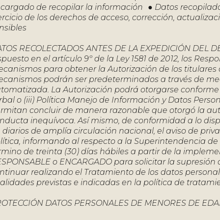
cargado de recopilar la información ● Datos recopilad
ercicio de los derechos de acceso, corrección, actualiz
nsibles
TOS RECOLECTADOS ANTES DE LA EXPEDICIÓN DEL DECRE
spuesto en el artículo 9º de la Ley 1581 de 2012, los Re
canismos para obtener la Autorización de los titulares 
canismos podrán ser predeterminados a través de medios
tomatizada. La Autorización podrá otorgarse conforme a a
rbal o (iii) Política Manejo de Información y Datos Pers
rmitan concluir de manera razonable que otorgó la auto
nducta inequívoca. Así mismo, de conformidad a lo dispu
 diarios de amplía circulación nacional, el aviso de priv
lítica, informando al respecto a la Superintendencia de 
rmino de treinta (30) días hábiles a partir de la implem
SPONSABLE o ENCARGADO para solicitar la supresión
ntinuar realizando el Tratamiento de los datos personal
nalidades previstas e indicadas en la política de tratami
ROTECCIÓN DATOS PERSONALES DE MENORES DE EDA