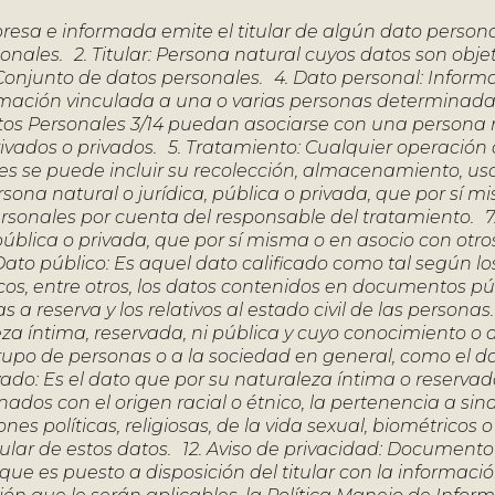
presa e informada emite el titular de algún dato person
onales. 2. Titular: Persona natural cuyos datos son obje
Conjunto de datos personales. 4. Dato personal: Inform
ormación vinculada a una o varias personas determinada
tos Personales 3/14 puedan asociarse con una persona 
rivados o privados. 5. Tratamiento: Cualquier operación
es se puede incluir su recolección, almacenamiento, uso
sona natural o jurídica, pública o privada, que por sí m
ersonales por cuenta del responsable del tratamiento. 7
ública o privada, que por sí misma o en asocio con otro
 Dato público: Es aquel dato calificado como tal según lo
icos, entre otros, los datos contenidos en documentos pú
a reserva y los relativos al estado civil de las personas
za íntima, reservada, ni pública y cuyo conocimiento o 
 grupo de personas o a la sociedad en general, como el d
ivado: Es el dato que por su naturaleza íntima o reservad
onados con el origen racial o étnico, la pertenencia a sin
s políticas, religiosas, de la vida sexual, biométricos 
ular de estos datos. 12. Aviso de privacidad: Documento f
e es puesto a disposición del titular con la informació