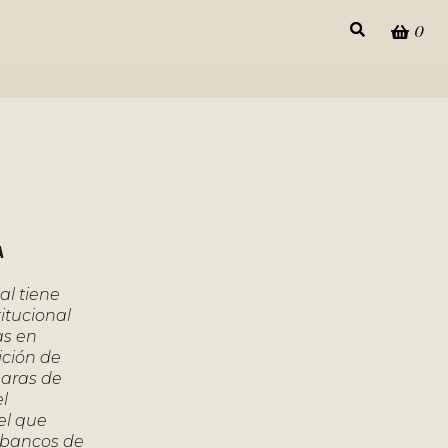
0
A
al tiene
itucional
as en
ición de
 aras de
l
el que
y bancos de