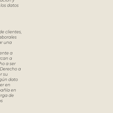
mación y
 los datos
e clientes,
aborales
ar una
rente a
zcan a
ho a ser
. Derecho a
r su
lgún dato
er en
pañía en
arga de
os