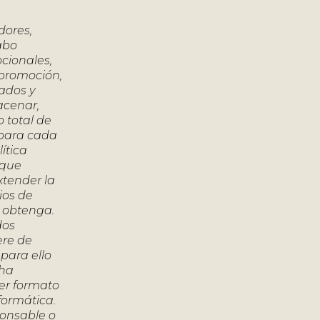
dores,
cabo
cionales,
 promoción,
ados y
acenar,
o total de
e para cada
ítica
 que
xtender la
ios de
do obtenga.
dos
ere de
 para ello
cha
ier formato
formática.
ponsable o