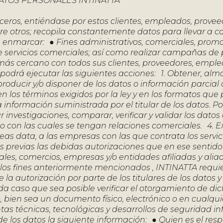
DATOS PERSONALES INTINATTA
erceros, entiéndase por estos clientes, empleados, provee
ntre otros; recopila constantemente datos para llevar a 
n enmarcar: ● Fines administrativos, comerciales, promo
de servicios comerciales; así como realizar campañas de
ás cercano con todos sus clientes, proveedores, emple
A podrá ejecutar las siguientes acciones: 1. Obtener, alm
producir y/o disponer de los datos o información parcial 
en los términos exigidos por la ley y en los formatos qu
 información suministrada por el titular de los datos. Pol
investigaciones, comparar, verificar y validar los datos
o con las cuales se tengan relaciones comerciales. 4. E
as data, a las empresas con las que contrata los servic
 previas las debidas autorizaciones que en ese senti
iliales, comercios, empresas y/o entidades afiliadas y alia
 los fines anteriormente mencionados , INTINATTA requi
a autorización por parte de los titulares de los datos y
caso que sea posible verificar el otorgamiento de di
 bien sea un documento físico, electrónico o en cualqu
tas técnicas, tecnológicas y desarrollos de seguridad in
de los datos la siguiente información: ● Quien es el res