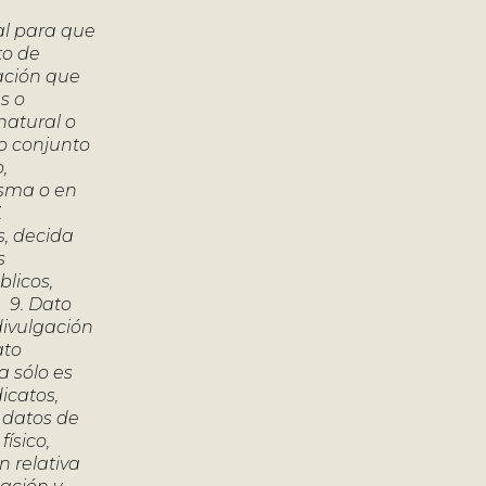
al para que
to de
ación que
s o
natural o
 o conjunto
,
isma o en
.
s, decida
s
blicos,
. 9. Dato
divulgación
ato
a sólo es
dicatos,
o datos de
ísico,
n relativa