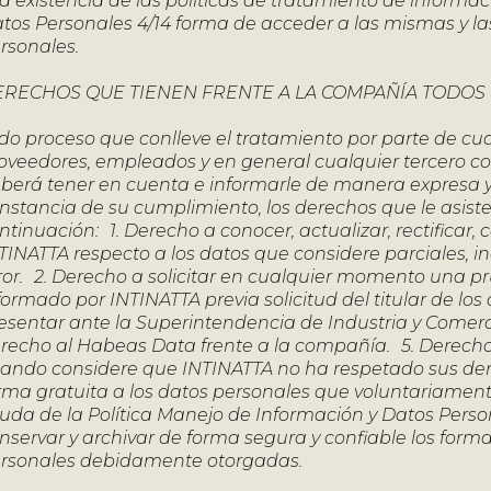
la existencia de las políticas de tratamiento de informac
tos Personales 4/14 forma de acceder a las mismas y las
rsonales.
ERECHOS QUE TIENEN FRENTE A LA COMPAÑÍA TODOS
do proceso que conlleve el tratamiento por parte de cu
oveedores, empleados y en general cualquier tercero co
berá tener en cuenta e informarle de manera expresa y
nstancia de su cumplimiento, los derechos que le asisten
ntinuación: 1. Derecho a conocer, actualizar, rectificar
TINATTA respecto a los datos que considere parciales, i
ror. 2. Derecho a solicitar en cualquier momento una p
formado por INTINATTA previa solicitud del titular de lo
esentar ante la Superintendencia de Industria y Comerc
recho al Habeas Data frente a la compañía. 5. Derecho a
ando considere que INTINATTA no ha respetado sus dere
rma gratuita a los datos personales que voluntariamen
uda de la Política Manejo de Información y Datos Perso
nservar y archivar de forma segura y confiable los forma
rsonales debidamente otorgadas.