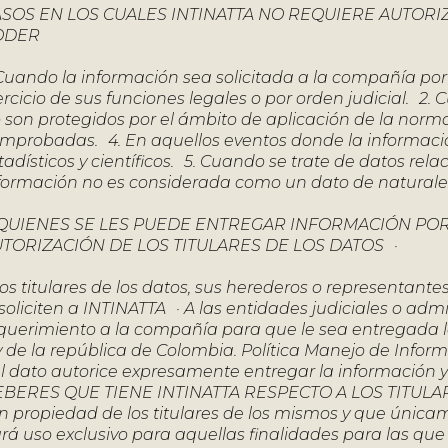
SOS EN LOS CUALES INTINATTA NO REQUIERE AUTORI
ODER
 Cuando la información sea solicitada a la compañía po
ercicio de sus funciones legales o por orden judicial. 2
 son protegidos por el ámbito de aplicación de la nor
mprobadas. 4. En aquellos eventos donde la información 
tadísticos y científicos. 5. Cuando se trate de datos rela
formación no es considerada como un dato de naturale
QUIENES SE LES PUEDE ENTREGAR INFORMACIÓN POR 
TORIZACIÓN DE LOS TITULARES DE LOS DATOS ·
los titulares de los datos, sus herederos o representan
 soliciten a INTINATTA · A las entidades judiciales o adm
querimiento a la compañía para que le sea entregada la
y de la república de Colombia. Política Manejo de Informa
l dato autorice expresamente entregar la información 
BERES QUE TIENE INTINATTA RESPECTO A LOS TITULARE
n propiedad de los titulares de los mismos y que únicam
rá uso exclusivo para aquellas finalidades para las que s