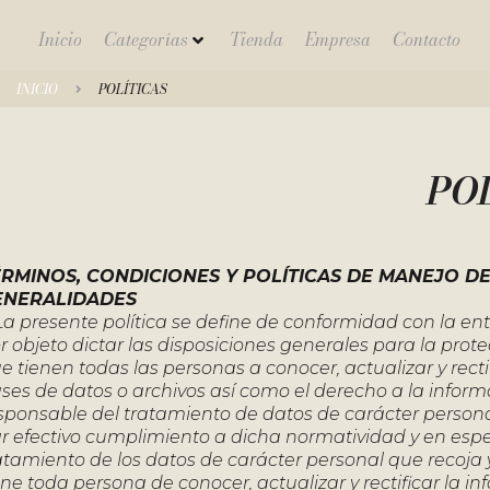
Inicio
Categorías
Tienda
Empresa
Contacto
INICIO
POLÍTICAS
PO
ÉRMINOS, CONDICIONES Y POLÍTICAS DE MANEJO D
ENERALIDADES
 presente política se define de conformidad con la entra
r objeto dictar las disposiciones generales para la prot
e tienen todas las personas a conocer, actualizar y rect
ses de datos o archivos así como el derecho a la inform
sponsable del tratamiento de datos de carácter personal
r efectivo cumplimiento a dicha normatividad y en espe
atamiento de los datos de carácter personal que recoj
ene toda persona de conocer, actualizar y rectificar la 