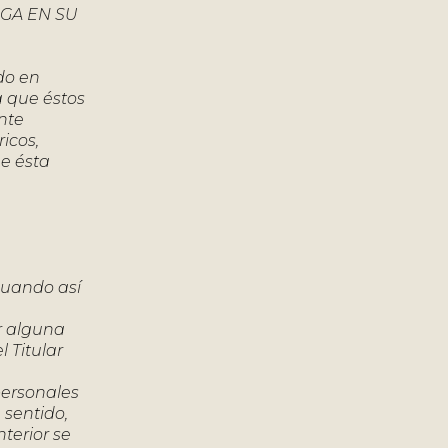
GA EN SU
do en
a que éstos
nte
icos,
ue ésta
cuando así
r alguna
l Titular
ersonales
 sentido,
terior se