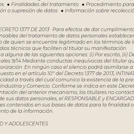
os ● Finalidades del tratamiento ● Procedimiento para
ación o supresión de datos ● Información sobre recolecci
TO 1377 DE 2013 Para efectos de dar cumplimiento 
sponsables del tratamiento de datos personales establece
o de quien se encuentre legitimado en los términos de la
 técnicos que faciliten al titular su manifestación
lguna de las siguientes opciones: (i) Por escrito, (ii) 
onales 9/14 Mediante conductas inequívocas del titular q
rización. En ningún caso el silencio podrá asimilarse 
esto en el artículo 10º del Decreto 1377 de 2013, INTINA
acidad a través del cual comunico la existencia de la pr
Industria y Comercio. Conforme se indica en este Decreto
entación del anterior mecanismo, los titulares no contac
 de sus datos personales, el RESPONSABLE y ENCARGA
es contenidos en sus bases de datos para la finalidad o
ento de la información.
D Y ADOLESCENTES