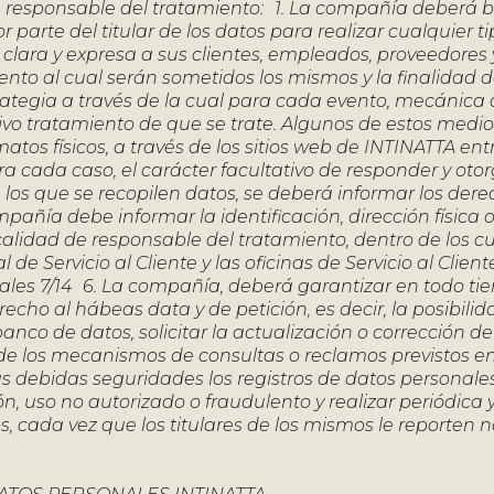
 responsable del tratamiento: 1. La compañía deberá b
 parte del titular de los datos para realizar cualquier t
ara y expresa a sus clientes, empleados, proveedores 
nto al cual serán sometidos los mismos y la finalidad 
rategia a través de la cual para cada evento, mecánica o
tivo tratamiento de que se trate. Algunos de estos medi
tos físicos, a través de los sitios web de INTINATTA entr
a cada caso, el carácter facultativo de responder y otor
n los que se recopilen datos, se deberá informar los dere
mpañía debe informar la identificación, dirección física 
calidad de responsable del tratamiento, dentro de los c
e Servicio al Cliente y las oficinas de Servicio al Client
ales 7/14 6. La compañía, deberá garantizar en todo ti
derecho al hábeas data y de petición, es decir, la posibili
anco de datos, solicitar la actualización o corrección de
o de los mecanismos de consultas o reclamos previstos en
as debidas seguridades los registros de datos personale
, uso no autorizado o fraudulento y realizar periódica 
os, cada vez que los titulares de los mismos le reporten