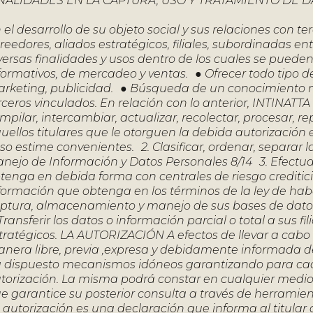
NALIDADES EN LA CAPTURA, USO Y TRATAMIENTO DE 
 el desarrollo de su objeto social y sus relaciones con t
reedores, aliados estratégicos, filiales, subordinadas e
versas finalidades y usos dentro de los cuales se puede
formativos, de mercadeo y ventas. ● Ofrecer todo tipo 
rketing, publicidad. ● Búsqueda de un conocimiento m
rceros vinculados. En relación con lo anterior, INTINATT
mpilar, intercambiar, actualizar, recolectar, procesar, re
uellos titulares que le otorguen la debida autorización 
so estime convenientes. 2. Clasificar, ordenar, separar la
nejo de Información y Datos Personales 8/14 3. Efectuar 
tenga en debida forma con centrales de riesgo creditici
formación que obtenga en los términos de la ley de habe
ptura, almacenamiento y manejo de sus bases de datos
 Transferir los datos o información parcial o total a sus f
tratégicos. LA AUTORIZACIÓN A efectos de llevar a cabo
nera libre, previa ,expresa y debidamente informada de l
 dispuesto mecanismos idóneos garantizando para cada 
torización. La misma podrá constar en cualquier medio,
e garantice su posterior consulta a través de herramien
 autorización es una declaración que informa al titular 