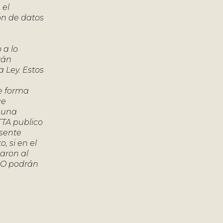
 el
ón de datos
a lo
rán
 Ley. Estos
De forma
ue
a una
TTA publico
esente
, si en el
taron al
DO podrán