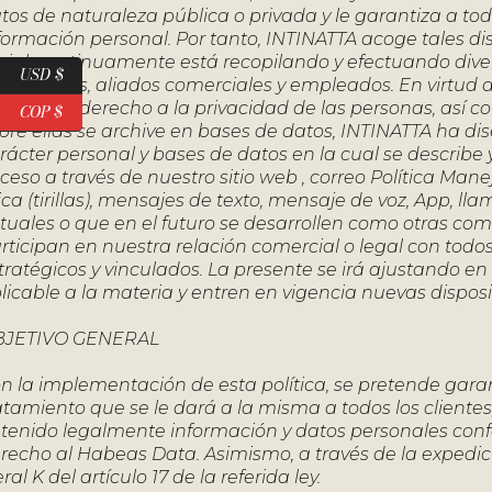
tos de naturaleza pública o privada y le garantiza a to
formación personal. Por tanto, INTINATTA acoge tales di
cial, continuamente está recopilando y efectuando diver
USD $
oveedores, aliados comerciales y empleados. En virtud de
oteger el derecho a la privacidad de las personas, así co
COP $
bre ellas se archive en bases de datos, INTINATTA ha di
rácter personal y bases de datos en la cual se describe 
ceso a través de nuestro sitio web , correo Política Man
sica (tirillas), mensajes de texto, mensaje de voz, App, ll
tuales o que en el futuro se desarrollen como otras co
rticipan en nuestra relación comercial o legal con todos
tratégicos y vinculados. La presente se irá ajustando 
licable a la materia y entren en vigencia nuevas disposi
BJETIVO GENERAL
n la implementación de esta política, se pretende garant
atamiento que se le dará a la misma a todos los client
tenido legalmente información y datos personales confor
recho al Habeas Data. Asimismo, a través de la expedició
teral K del artículo 17 de la referida ley.