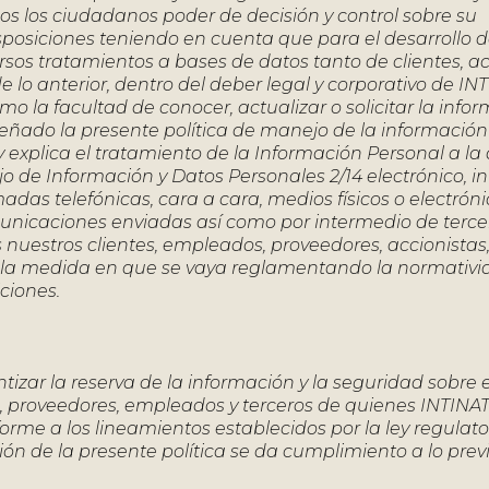
dos los ciudadanos poder de decisión y control sobre su
sposiciones teniendo en cuenta que para el desarrollo d
sos tratamientos a bases de datos tanto de clientes, ac
 lo anterior, dentro del deber legal y corporativo de IN
mo la facultad de conocer, actualizar o solicitar la inf
señado la presente política de manejo de la información
y explica el tratamiento de la Información Personal a la
ejo de Información y Datos Personales 2/14 electrónico, 
amadas telefónicas, cara a cara, medios físicos o electróni
municaciones enviadas así como por intermedio de terc
 nuestros clientes, empleados, proveedores, accionistas,
en la medida en que se vaya reglamentando la normativ
ciones.
izar la reserva de la información y la seguridad sobre e
es, proveedores, empleados y terceros de quienes INTINA
me a los lineamientos establecidos por la ley regulato
n de la presente política se da cumplimiento a lo previ