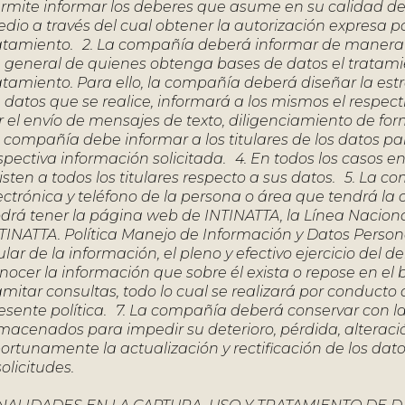
rmite informar los deberes que asume en su calidad de
dio a través del cual obtener la autorización expresa por
atamiento. 2. La compañía deberá informar de manera cl
 general de quienes obtenga bases de datos el tratamie
atamiento. Para ello, la compañía deberá diseñar la est
 datos que se realice, informará a los mismos el respec
r el envío de mensajes de texto, diligenciamiento de forma
 compañía debe informar a los titulares de los datos par
spectiva información solicitada. 4. En todos los casos e
isten a todos los titulares respecto a sus datos. 5. La co
ectrónica y teléfono de la persona o área que tendrá la 
drá tener la página web de INTINATTA, la Línea Nacional d
TINATTA. Política Manejo de Información y Datos Person
tular de la información, el pleno y efectivo ejercicio del 
nocer la información que sobre él exista o repose en el b
amitar consultas, todo lo cual se realizará por conduct
esente política. 7. La compañía deberá conservar con l
macenados para impedir su deterioro, pérdida, alteración
ortunamente la actualización y rectificación de los dat
solicitudes.