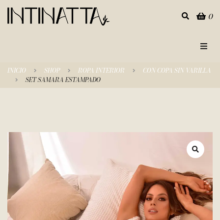
0
Inicio
INICIO
SHOP
ROPA INTERIOR
CON COPA SIN VARILLA
SET SAMARA ESTAMPADO
Categorías
Tienda
Empresa
Contacto