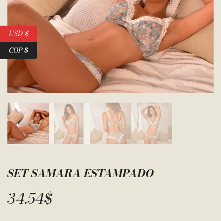
USD $
COP $
SET SAMARA ESTAMPADO
34.54
$