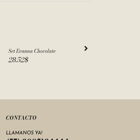
Set Evanna Chocolate
Set Malala
28.52
$
28.52
$
CONTACTO
LLAMANOS YA!