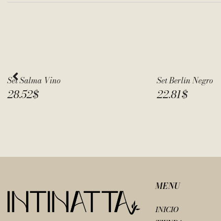
Set Salma Vino
Set Berlín Negro
28.52
$
22.81
$
MENU
INICIO