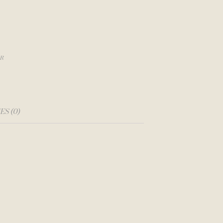
OR
S (0)