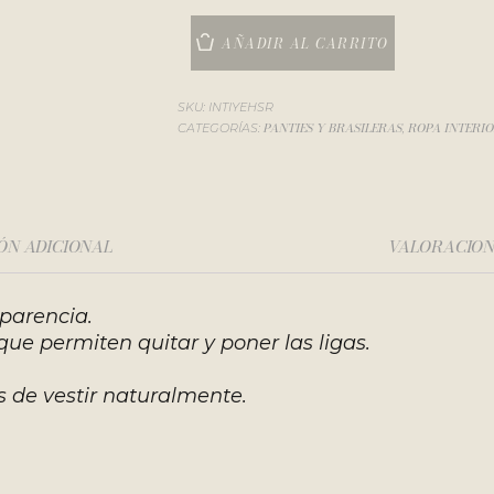
AÑADIR AL CARRITO
SKU:
INTIYEHSR
PANTIES Y BRASILERAS
ROPA INTERI
CATEGORÍAS:
,
ÓN ADICIONAL
VALORACIONE
parencia.
que permiten quitar y poner las ligas.
s de vestir naturalmente.