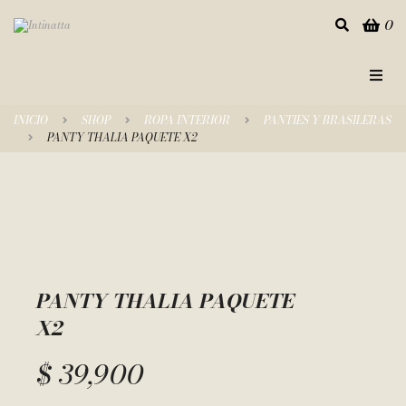
0
Inicio
INICIO
SHOP
ROPA INTERIOR
PANTIES Y BRASILERAS
PANTY THALIA PAQUETE X2
Categorías
Tienda
Empresa
Contacto
PANTY THALIA PAQUETE
X2
$
39,900