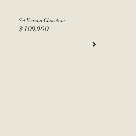
Set Evanna Chocolate
$
109,900
Set Malala
$
109,9