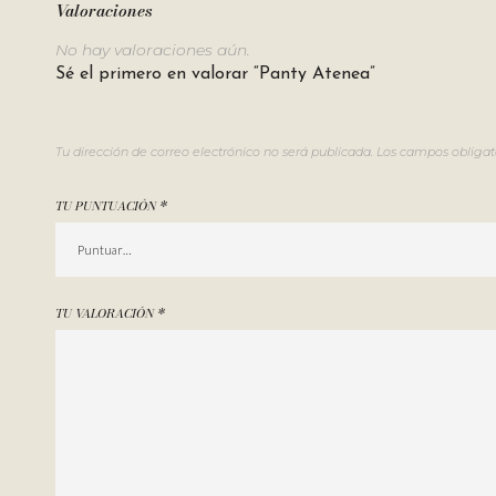
Valoraciones
No hay valoraciones aún.
Sé el primero en valorar “Panty Atenea”
Tu dirección de correo electrónico no será publicada.
Los campos obligat
TU PUNTUACIÓN
*
TU VALORACIÓN
*