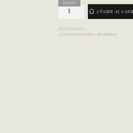
Limpiar
AÑADIR AL CAR
SKU:
INTIBOKZV
PANTIES Y BRASILERAS
CATEGORÍA: