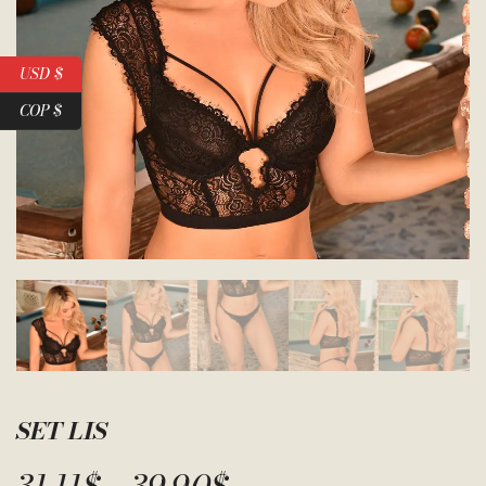
USD $
COP $
SET LIS
31.11
$
39.90
$