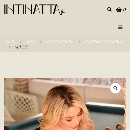
0
Inicio
INICIO
SHOP
ROPA INTERIOR
SIN COPA CON VARILLA
SET LIS
Categorías
Tienda
Empresa
Contacto