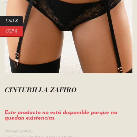
USD $
COP $
CINTURILLA ZAFIRO
Este producto no está disponible porque no
quedan existencias.
SKU:
INTIJZWOO