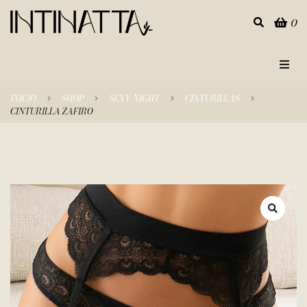
0
Inicio
INICIO
SHOP
SEXY NIGHT
CINTURILLAS
CINTURILLA ZAFIRO
Categorías
Tienda
Empresa
Contacto