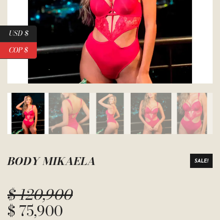
USD $
COP $
BODY MIKAELA
SALE!
$
120,900
$
75,900