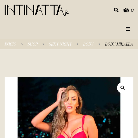
0
Inicio
INICIO
SHOP
SEXY NIGHT
BODY
BODY MIKAELA
Categorías
Tienda
Empresa
Contacto