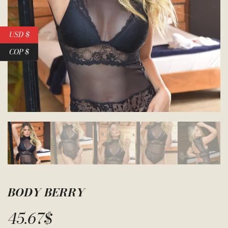
USD $
COP $
BODY BERRY
45.67
$