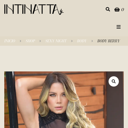
0
Inicio
INICIO
SHOP
SEXY NIGHT
BODY
BODY BERRY
Categorías
Tienda
Empresa
Contacto