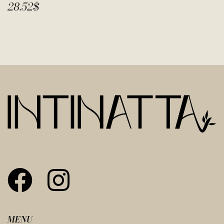
28.52
$
MENU