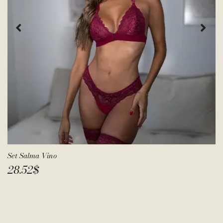
Set Salma Vino
28.52
$