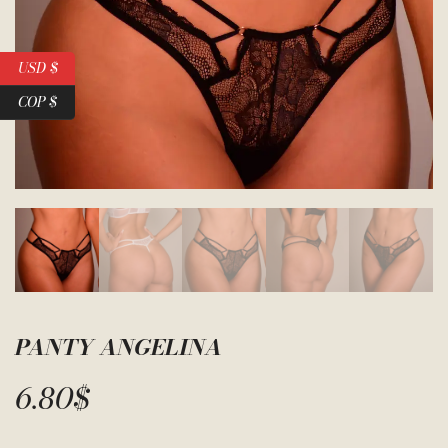
USD $
COP $
PANTY ANGELINA
6.80
$