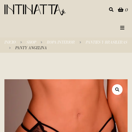
0
Inicio
INICIO
SHOP
ROPA INTERIOR
PANTIES Y BRASILERAS
PANTY ANGELINA
Categorías
Tienda
Empresa
Contacto