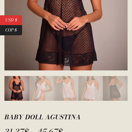
USD $
COP $
BABY DOLL AGUSTINA
31.37
$
45.67
$