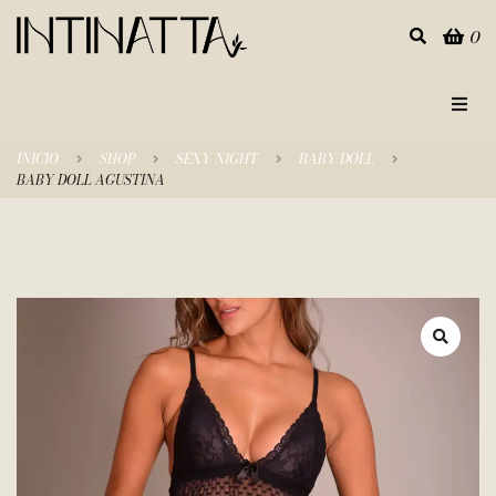
0
Inicio
INICIO
SHOP
SEXY NIGHT
BABY DOLL
BABY DOLL AGUSTINA
Categorías
Tienda
Empresa
Contacto